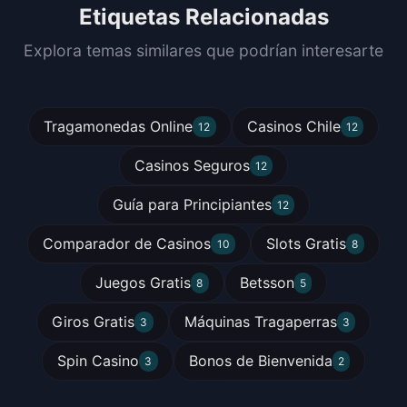
Etiquetas Relacionadas
Explora temas similares que podrían interesarte
Tragamonedas Online
Casinos Chile
12
12
Casinos Seguros
12
Guía para Principiantes
12
Comparador de Casinos
Slots Gratis
10
8
Juegos Gratis
Betsson
8
5
Giros Gratis
Máquinas Tragaperras
3
3
Spin Casino
Bonos de Bienvenida
3
2