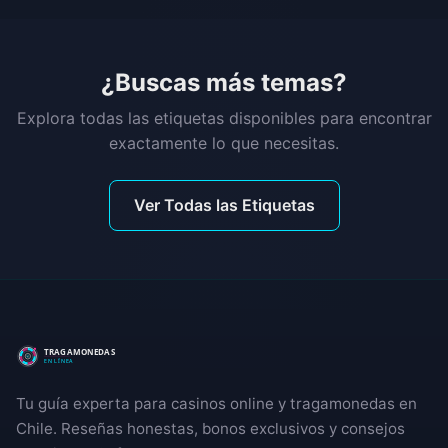
¿Buscas más temas?
Explora todas las etiquetas disponibles para encontrar
exactamente lo que necesitas.
Ver Todas las Etiquetas
Tu guía experta para casinos online y tragamonedas en
Chile. Reseñas honestas, bonos exclusivos y consejos