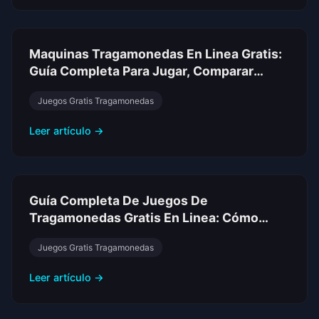
Maquinas Tragamonedas En Linea Gratis:
Guía Completa Para Jugar, Comparar
Casinos Y Elegir La Mejor Experiencia
Juegos Gratis Tragamonedas
Leer artículo →
Guía Completa De Juegos De
Tragamonedas Gratis En Linea: Cómo
Jugar, Comparar Casinos Y Elegir La Mejor
Juegos Gratis Tragamonedas
Experiencia En Chile
Leer artículo →