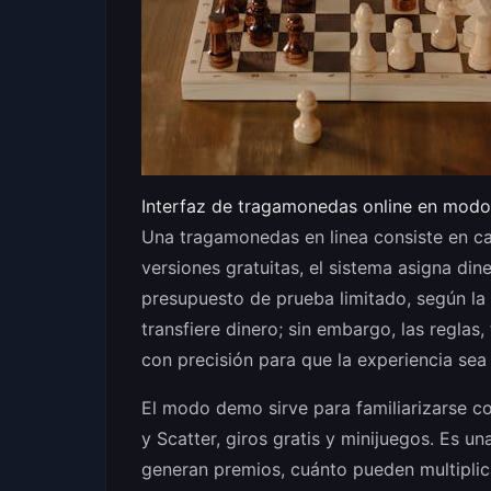
Interfaz de tragamonedas online en mod
Una tragamonedas en linea consiste en car
versiones gratuitas, el sistema asigna dine
presupuesto de prueba limitado, según la 
transfiere dinero; sin embargo, las reglas
con precisión para que la experiencia sea 
El modo demo sirve para familiarizarse c
y Scatter, giros gratis y minijuegos. Es 
generan premios, cuánto pueden multiplic