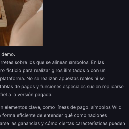
o demo.
retes sobre los que se alinean símbolos. En las
ro ficticio para realizar giros ilimitados o con un
plataforma. No se realizan apuestas reales ni se
, tablas de pagos y funciones especiales suelen replicarse
fiel a la versión pagada.
on elementos clave, como líneas de pago, símbolos Wild
una forma eficiente de entender qué combinaciones
arse las ganancias y cómo ciertas características pueden