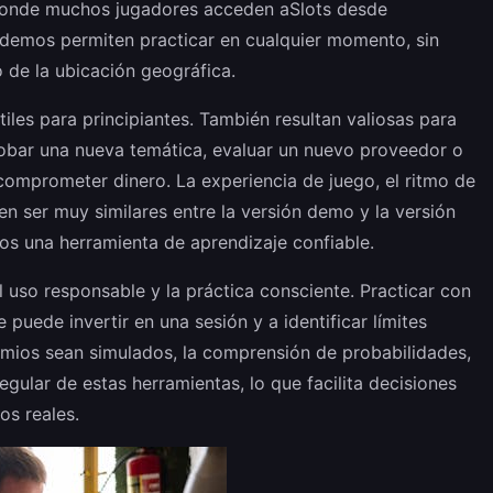
e, donde muchos jugadores acceden aSlots desde
 demos permiten practicar en cualquier momento, sin
 de la ubicación geográfica.
iles para principiantes. También resultan valiosas para
bar una nueva temática, evaluar un nuevo proveedor o
 comprometer dinero. La experiencia de juego, el ritmo de
len ser muy similares entre la versión demo y la versión
os una herramienta de aprendizaje confiable.
l uso responsable y la práctica consciente. Practicar con
uede invertir en una sesión y a identificar límites
remios sean simulados, la comprensión de probabilidades,
egular de estas herramientas, lo que facilita decisiones
os reales.