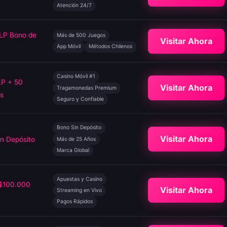
Atención 24/7
LP Bono de
Más de 500 Juegos
Visitar Ahora
App Móvil
Métodos Chilenos
Casino Móvil #1
P + 50
Visitar Ahora
Tragamonedas Premium
is
Seguro y Confiable
Bono Sin Depósito
Visitar Ahora
in Depósito
Más de 25 Años
Marca Global
Apuestas y Casino
$100.000
Visitar Ahora
Streaming en Vivo
Pagos Rápidos