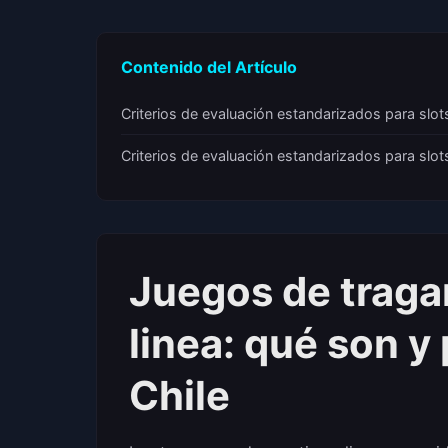
Contenido del Artículo
Criterios de evaluación estandarizados para slots
Criterios de evaluación estandarizados para slots
Juegos de traga
linea: qué son y
Chile