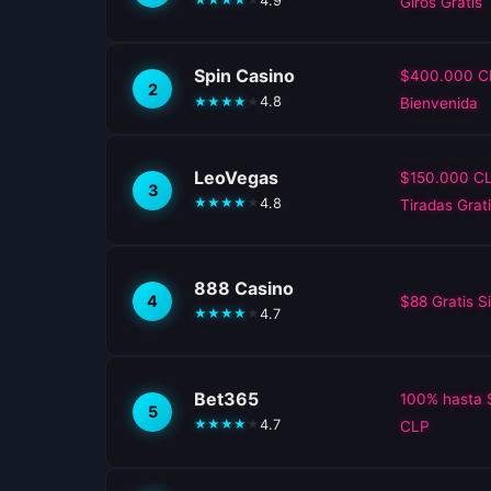
4.9
★
★
★
★
★
Giros Gratis
Spin Casino
$400.000 C
2
4.8
★
★
★
★
★
Bienvenida
LeoVegas
$150.000 CL
3
4.8
★
★
★
★
★
Tiradas Grat
888 Casino
4
$88 Gratis S
4.7
★
★
★
★
★
Bet365
100% hasta 
5
4.7
★
★
★
★
★
CLP