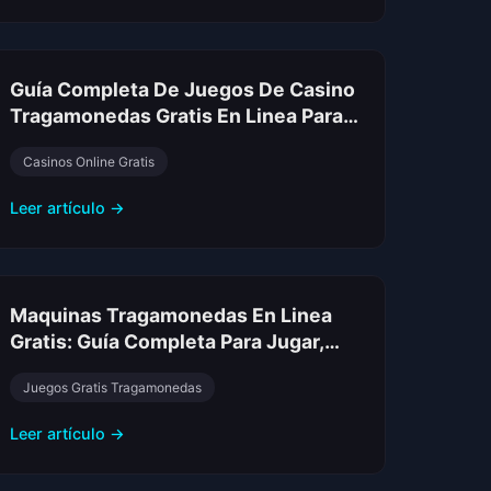
Guía Completa De Juegos De Casino
Tragamonedas Gratis En Linea Para
Chile: Cómo Jugar, Comparar
Casinos Online Gratis
Casinos Y Elegir
Leer artículo →
Maquinas Tragamonedas En Linea
Gratis: Guía Completa Para Jugar,
Comparar Casinos Y Elegir La Mejor
Juegos Gratis Tragamonedas
Experiencia
Leer artículo →