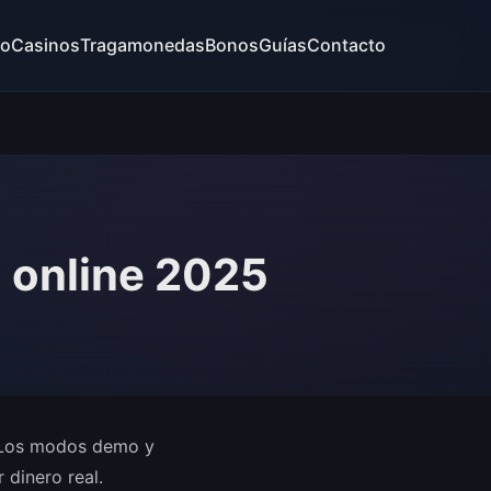
io
Casinos
Tragamonedas
Bonos
Guías
Contacto
o online 2025
. Los modos demo y
 dinero real.