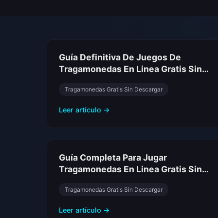
Guía Definitiva De Juegos De
Tragamonedas En Linea Gratis Sin
Descargar
Tragamonedas Gratis Sin Descargar
Leer artículo →
Guía Completa Para Jugar
Tragamonedas En Linea Gratis Sin
Descargar: Aprende A Ver Demos,
Tragamonedas Gratis Sin Descargar
Comparar Casinos Y Escoger
Opciones En Chile
Leer artículo →