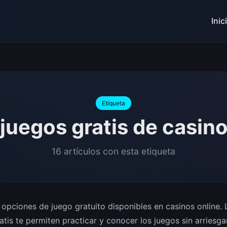
Inic
Etiqueta
juegos gratis de casin
16 artículos con esta etiqueta
 opciones de juego gratuito disponibles en casinos online
atis te permiten practicar y conocer los juegos sin arriesgar