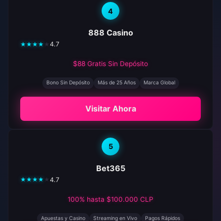
4
888 Casino
4.7
★
★
★
★
★
$88 Gratis Sin Depósito
Bono Sin Depósito
Más de 25 Años
Marca Global
Visitar Ahora
5
Bet365
4.7
★
★
★
★
★
100% hasta $100.000 CLP
Apuestas y Casino
Streaming en Vivo
Pagos Rápidos