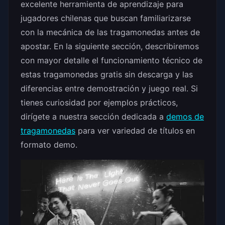
excelente herramienta de aprendizaje para
jugadores chilenas que buscan familiarizarse
con la mecánica de las tragamonedas antes de
apostar. En la siguiente sección, describiremos
con mayor detalle el funcionamiento técnico de
estas tragamonedas gratis sin descarga y las
diferencias entre demostración y juego real. Si
tienes curiosidad por ejemplos prácticos,
dirígete a nuestra sección dedicada a
demos de
tragamonedas
para ver variedad de títulos en
formato demo.