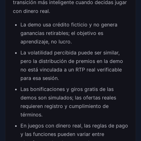
transición más inteligente cuando decidas jugar
con dinero real.
La demo usa crédito ficticio y no genera
ganancias retirables; el objetivo es
aprendizaje, no lucro.
La volatilidad percibida puede ser similar,
pero la distribución de premios en la demo
no está vinculada a un RTP real verificable
para esa sesión.
Las bonificaciones y giros gratis de las
demos son simulados; las ofertas reales
requieren registro y cumplimiento de
términos.
En juegos con dinero real, las reglas de pago
y las funciones pueden variar entre