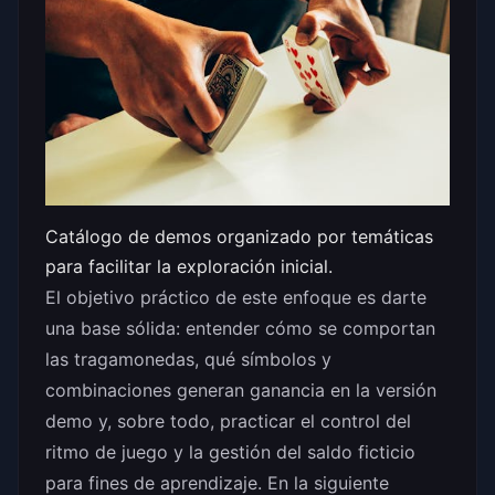
Catálogo de demos organizado por temáticas
para facilitar la exploración inicial.
El objetivo práctico de este enfoque es darte
una base sólida: entender cómo se comportan
las tragamonedas, qué símbolos y
combinaciones generan ganancia en la versión
demo y, sobre todo, practicar el control del
ritmo de juego y la gestión del saldo ficticio
para fines de aprendizaje. En la siguiente