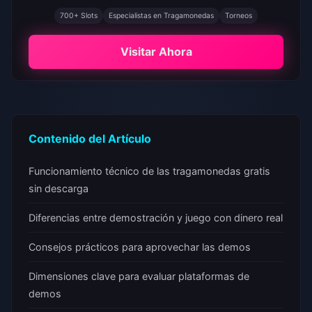
700+ Slots
Especialistas en Tragamonedas
Torneos
Visitar Ahora
Contenido del Artículo
Funcionamiento técnico de las tragamonedas gratis
sin descarga
Diferencias entre demostración y juego con dinero real
Consejos prácticos para aprovechar las demos
Dimensiones clave para evaluar plataformas de
demos