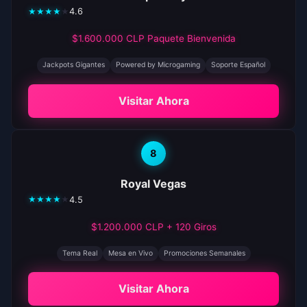
4.6
★
★
★
★
★
$1.600.000 CLP Paquete Bienvenida
Jackpots Gigantes
Powered by Microgaming
Soporte Español
Visitar Ahora
8
Royal Vegas
4.5
★
★
★
★
★
$1.200.000 CLP + 120 Giros
Tema Real
Mesa en Vivo
Promociones Semanales
Visitar Ahora