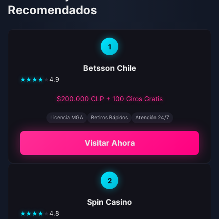
Recomendados
1
Betsson Chile
4.9
★
★
★
★
★
$200.000 CLP + 100 Giros Gratis
Licencia MGA
Retiros Rápidos
Atención 24/7
Visitar Ahora
2
Spin Casino
4.8
★
★
★
★
★