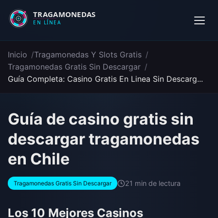
Inicio
Tragamonedas Y Slots Gratis
Tragamonedas Gratis Sin Descargar
Guía Completa: Casino Gratis En Linea Sin Descarg...
Guía de casino gratis sin
descargar tragamonedas
en Chile
21 min de lectura
Tragamonedas Gratis Sin Descargar
Los 10 Mejores Casinos