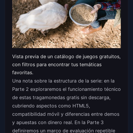
Vista previa de un catálogo de juegos gratuitos,
con filtros para encontrar tus temáticas
favoritas.
Una nota sobre la estructura de la serie: en la
Parte 2 exploraremos el funcionamiento técnico
de estas tragamonedas gratis sin descarga,
cubriendo aspectos como HTML5,
compatibilidad móvil y diferencias entre demos
y apuestas con dinero real. En la Parte 3
definiremos un marco de evaluación repetible