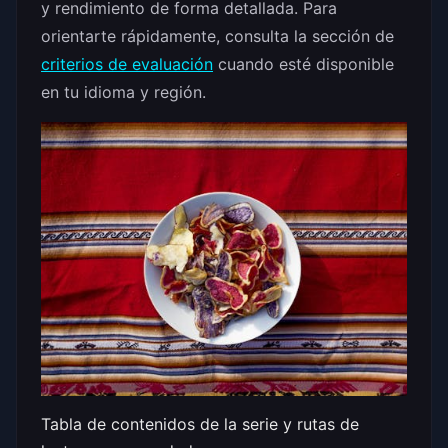
y rendimiento de forma detallada. Para
orientarte rápidamente, consulta la sección de
criterios de evaluación
cuando esté disponible
en tu idioma y región.
Tabla de contenidos de la serie y rutas de