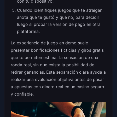
con tu dispositivo.
Cuando identifiques juegos que te atraigan,
anota qué te gustó y qué no, para decidir
luego si probar la versión de pago en otra
plataforma.
La experiencia de juego en demo suele
presentar bonificaciones ficticias y giros gratis
que te permiten estimar la sensación de una
ronda real, sin que exista la posibilidad de
retirar ganancias. Esta separación clara ayuda a
realizar una evaluación objetiva antes de pasar
a apuestas con dinero real en un casino seguro
y confiable.