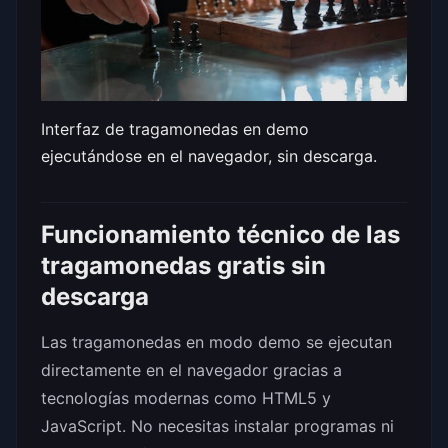
Interfaz de tragamonedas en demo
ejecutándose en el navegador, sin descarga.
Funcionamiento técnico de las
tragamonedas gratis sin
descarga
Las tragamonedas en modo demo se ejecutan
directamente en el navegador gracias a
tecnologías modernas como HTML5 y
JavaScript. No necesitas instalar programas ni