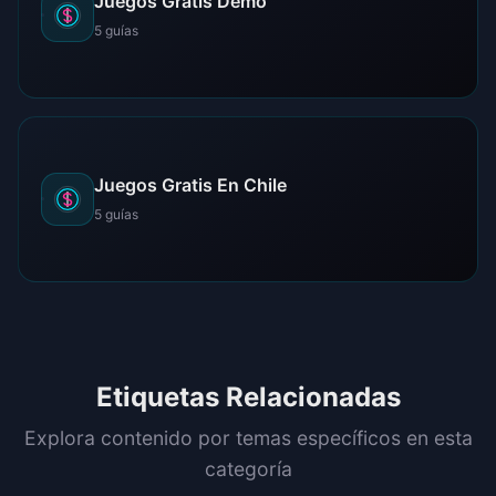
Juegos Gratis Demo
5 guías
Juegos Gratis En Chile
5 guías
Etiquetas Relacionadas
Explora contenido por temas específicos en esta
categoría