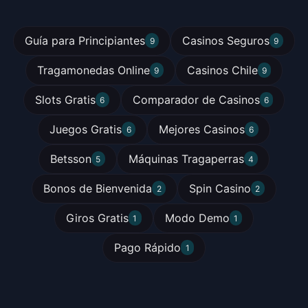
Guía para Principiantes
Casinos Seguros
9
9
Tragamonedas Online
Casinos Chile
9
9
Slots Gratis
Comparador de Casinos
6
6
Juegos Gratis
Mejores Casinos
6
6
Betsson
Máquinas Tragaperras
5
4
Bonos de Bienvenida
Spin Casino
2
2
Giros Gratis
Modo Demo
1
1
Pago Rápido
1