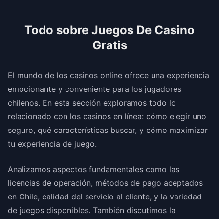
Todo sobre Juegos De Casino
Gratis
El mundo de los casinos online ofrece una experiencia
emocionante y conveniente para los jugadores
chilenos. En esta sección exploramos todo lo
relacionado con los casinos en línea: cómo elegir uno
seguro, qué características buscar, y cómo maximizar
tu experiencia de juego.
Analizamos aspectos fundamentales como las
licencias de operación, métodos de pago aceptados
en Chile, calidad del servicio al cliente, y la variedad
de juegos disponibles. También discutimos la