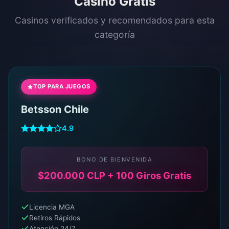
Casino Gratis
Casinos verificados y recomendados para esta
categoría
TOP PARA JUEGOS
Betsson Chile
4.9
BONO DE BIENVENIDA
$200.000 CLP + 100 Giros Gratis
Licencia MGA
Retiros Rápidos
Atención 24/7