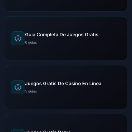
Guia Completa De Juegos Gratis
6 guías
Juegos Gratis De Casino En Linea
5 guías