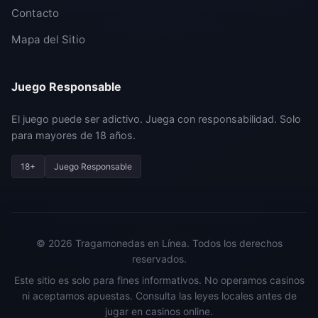
Contacto
Mapa del Sitio
Juego Responsable
El juego puede ser adictivo. Juega con responsabilidad. Solo
para mayores de 18 años.
18+
Juego Responsable
© 2026 Tragamonedas en Línea. Todos los derechos
reservados.
Este sitio es solo para fines informativos. No operamos casinos
ni aceptamos apuestas. Consulta las leyes locales antes de
jugar en casinos online.