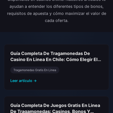
ayudan a entender los diferentes tipos de bonos,
requisitos de apuesta y cómo maximizar el valor de
cada oferta.
Guía Completa De Tragamonedas De
Casino En Linea En Chile: Cómo Elegir El
Mejor Casino, Bonos, Pagos Y Juego
Tragamonedas Gratis En Linea
Responsable
Leer artículo →
Guía Completa De Juegos Gratis En Linea
De Tragamonedas: Casinos, Bonos Y