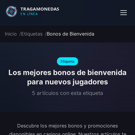
Inicio
Etiquetas
Bonos de Bienvenida
Etiqueta
Los mejores bonos de bienvenida
para nuevos jugadores
5 artículos con esta etiqueta
Descubre los mejores bonos y promociones
disponibles en casinos online. Nuestros artículos te