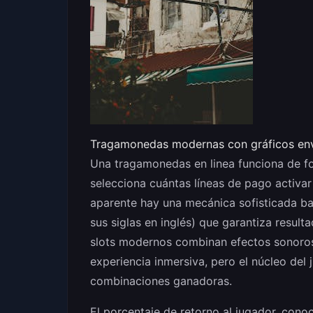
Tragamonedas modernas con gráficos env
Una tragamonedas en linea funciona de fo
selecciona cuántas líneas de pago activar 
aparente hay una mecánica sofisticada b
sus siglas en inglés) que garantiza resulta
slots modernos combinan efectos sonoros
experiencia inmersiva, pero el núcleo del 
combinaciones ganadoras.
El porcentaje de retorno al jugador, cono