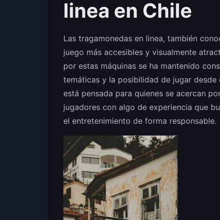
linea en Chile
Las tragamonedas en linea, también conoc
juego más accesibles y visualmente atracti
por estas máquinas se ha mantenido consta
temáticas y la posibilidad de jugar desde c
está pensada para quienes se acercan por 
jugadores con algo de experiencia que b
el entretenimiento de forma responsable.