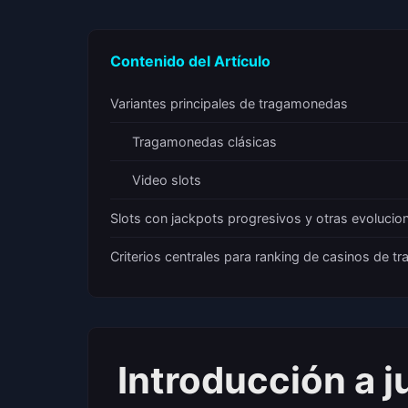
Contenido del Artículo
Variantes principales de tragamonedas
Tragamonedas clásicas
Video slots
Slots con jackpots progresivos y otras evolucio
Criterios centrales para ranking de casinos de 
Introducción a 