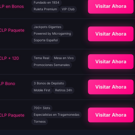
Fundado en 1934
Visitar Ahora
LP en Bonos
Ruleta Premium
VIP Club
Jackpots Gigantes
CLP Paquete
Visitar Ahora
Powered by Microgaming
Soporte Español
CLP + 120
Tema Real
Mesa en Vivo
Visitar Ahora
Promociones Semanales
LP Bono
3 Bonos de Depósito
Visitar Ahora
Mobile First
Retiros 24h
700+ Slots
Visitar Ahora
CLP Paquete
Especialistas en Tragamonedas
Torneos