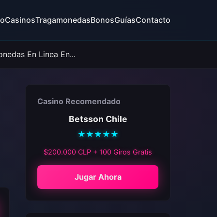
io
Casinos
Tragamonedas
Bonos
Guías
Contacto
nedas En Linea En...
n
Casino Recomendado
Betsson Chile
★
★
★
★
★
$200.000 CLP + 100 Giros Gratis
Jugar Ahora