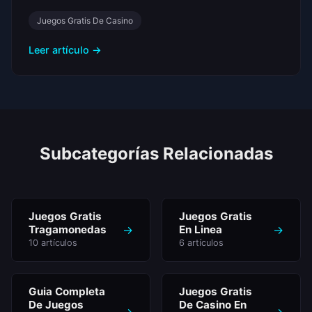
Reseñas Para Chile
Juegos Gratis De Casino
Leer artículo →
Subcategorías Relacionadas
Juegos Gratis
Juegos Gratis
→
→
Tragamonedas
En Linea
10 artículos
6 artículos
Guia Completa
Juegos Gratis
De Juegos
De Casino En
→
→