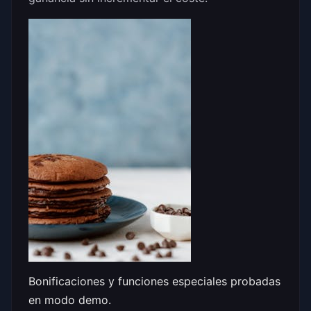
Bonificaciones y funciones especiales probadas
en modo demo.