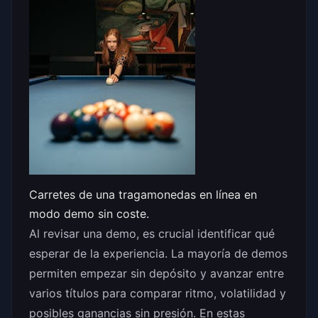
Carretes de una tragamonedas en línea en
modo demo sin coste.
Al revisar una demo, es crucial identificar qué
esperar de la experiencia. La mayoría de demos
permiten empezar sin depósito y avanzar entre
varios títulos para comparar ritmo, volatilidad y
posibles ganancias sin presión. En estas