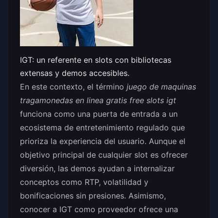
IGT: un referente en slots con bibliotecas
extensas y demos accesibles.
En este contexto, el término
juego de maquinas
tragamonedas en linea gratis free slots igt
funciona como una puerta de entrada a un
ecosistema de entretenimiento regulado que
prioriza la experiencia del usuario. Aunque el
objetivo principal de cualquier slot es ofrecer
diversión, las demos ayudan a internalizar
conceptos como RTP, volatilidad y
bonificaciones sin presiones. Asimismo,
conocer a IGT como proveedor ofrece una