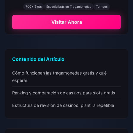
700+ Slots
Especialistas en Tragamonedas
Torneos
Visitar Ahora
Contenido del Artículo
Cómo funcionan las tragamonedas gratis y qué
esperar
Ranking y comparación de casinos para slots gratis
Estructura de revisión de casinos: plantilla repetible