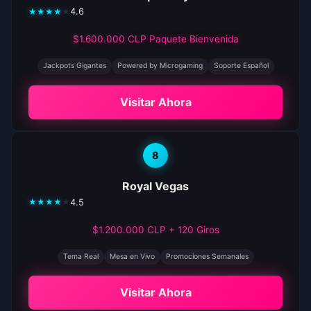
4.6
★
★
★
★
★
$1.600.000 CLP Paquete Bienvenida
Jackpots Gigantes
Powered by Microgaming
Soporte Español
Visitar Ahora
8
Royal Vegas
4.5
★
★
★
★
★
$1.200.000 CLP + 120 Giros
Tema Real
Mesa en Vivo
Promociones Semanales
Visitar Ahora