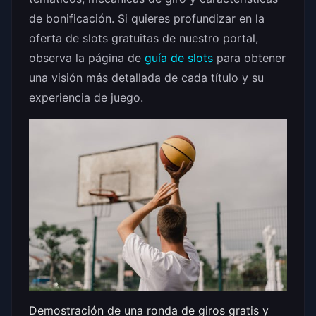
de bonificación. Si quieres profundizar en la
oferta de slots gratuitas de nuestro portal,
observa la página de
guía de slots
para obtener
una visión más detallada de cada título y su
experiencia de juego.
Demostración de una ronda de giros gratis y