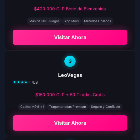
$400.000 CLP Bono de Bienvenida
Más de 500 Juegos
App Móvil
Métodos Chilenos
Visitar Ahora
3
LeoVegas
4.8
★
★
★
★
★
$150.000 CLP + 50 Tiradas Gratis
Casino Móvil #1
Tragamonedas Premium
Seguro y Confiable
Visitar Ahora