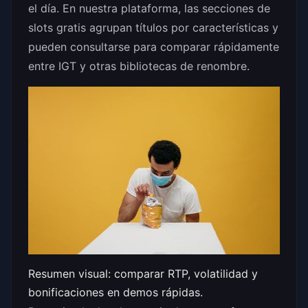
el día. En nuestra plataforma, las secciones de
slots gratis agrupan títulos por características y
pueden consultarse para comparar rápidamente
entre IGT y otras bibliotecas de renombre.
Resumen visual: comparar RTP, volatilidad y
bonificaciones en demos rápidas.