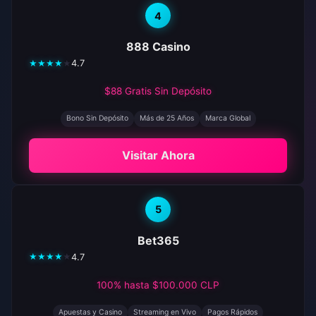
4
888 Casino
4.7
★
★
★
★
★
$88 Gratis Sin Depósito
Bono Sin Depósito
Más de 25 Años
Marca Global
Visitar Ahora
5
Bet365
4.7
★
★
★
★
★
100% hasta $100.000 CLP
Apuestas y Casino
Streaming en Vivo
Pagos Rápidos