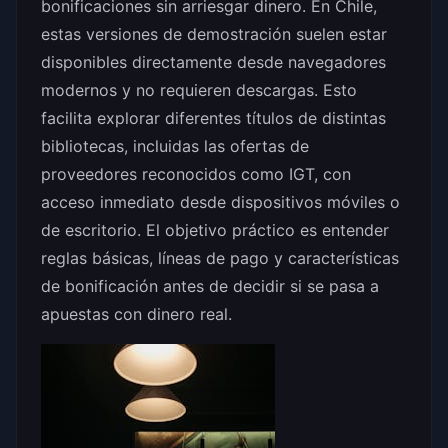
bonificaciones sin arriesgar dinero. En Chile,
estas versiones de demostración suelen estar
disponibles directamente desde navegadores
modernos y no requieren descargas. Esto
facilita explorar diferentes títulos de distintas
bibliotecas, incluidas las ofertas de
proveedores reconocidos como IGT, con
acceso inmediato desde dispositivos móviles o
de escritorio. El objetivo práctico es entender
reglas básicas, líneas de pago y características
de bonificación antes de decidir si se pasa a
apuestas con dinero real.