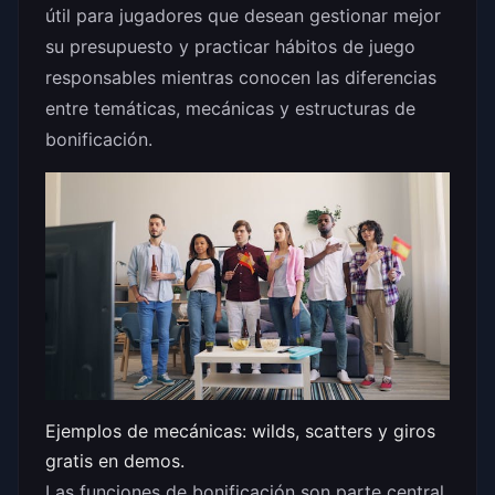
útil para jugadores que desean gestionar mejor
su presupuesto y practicar hábitos de juego
responsables mientras conocen las diferencias
entre temáticas, mecánicas y estructuras de
bonificación.
Ejemplos de mecánicas: wilds, scatters y giros
gratis en demos.
Las funciones de bonificación son parte central