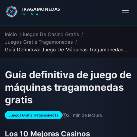
Inicio
Juegos De Casino Gratis
Juegos Gratis Tragamonedas
Guía Definitiva: Juego De Máquinas Tragamonedas ...
Guía definitiva de juego de
máquinas tragamonedas
gratis
21 min de lectura
Juegos Gratis Tragamonedas
Los 10 Mejores Casinos