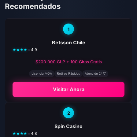
Recomendados
1
Betsson Chile
4.9
★
★
★
★
★
$200.000 CLP + 100 Giros Gratis
Licencia MGA
Retiros Rápidos
Atención 24/7
Visitar Ahora
2
Spin Casino
4.8
★
★
★
★
★