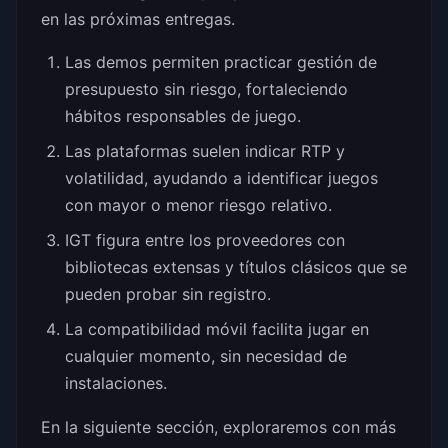
en las próximas entregas.
Las demos permiten practicar gestión de
presupuesto sin riesgo, fortaleciendo
hábitos responsables de juego.
Las plataformas suelen indicar RTP y
volatilidad, ayudando a identificar juegos
con mayor o menor riesgo relativo.
IGT figura entre los proveedores con
bibliotecas extensas y títulos clásicos que se
pueden probar sin registro.
La compatibilidad móvil facilita jugar en
cualquier momento, sin necesidad de
instalaciones.
En la siguiente sección, exploraremos con más