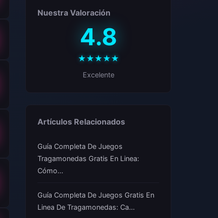
Nuestra Valoración
4.8
★
★
★
★
★
Excelente
Artículos Relacionados
Guía Completa De Juegos
Tragamonedas Gratis En Linea:
Cómo...
Guía Completa De Juegos Gratis En
Linea De Tragamonedas: Ca...