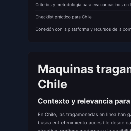
Criterios y metodología para evaluar casinos en l
Checklist práctico para Chile
Conexión con la plataforma y recursos de la co
Maquinas tragam
Chile
Contexto y relevancia para
En Chile, las tragamonedas en linea han 
busca entretenimiento accesible desde ca
atractiva, gráficos modernos y la posibil