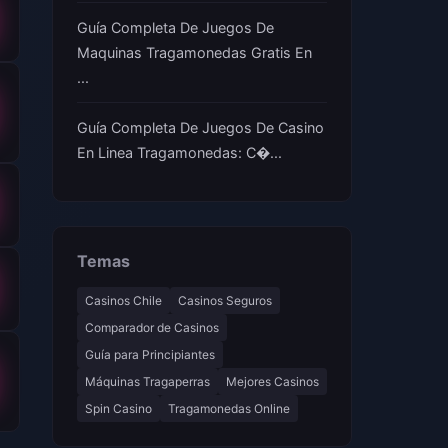
Guía Completa De Juegos De
Maquinas Tragamonedas Gratis En
...
Guía Completa De Juegos De Casino
En Linea Tragamonedas: C�...
Temas
Casinos Chile
Casinos Seguros
Comparador de Casinos
Guía para Principiantes
Máquinas Tragaperras
Mejores Casinos
Spin Casino
Tragamonedas Online