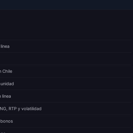
linea
n Chile
munidad
 linea
NG, RTP y volatilidad
y bonos