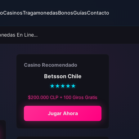
io
Casinos
Tragamonedas
Bonos
Guías
Contacto
edas En Line...
Casino Recomendado
Betsson Chile
★
★
★
★
★
$200.000 CLP + 100 Giros Gratis
Jugar Ahora