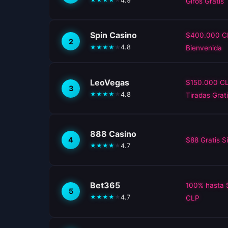
4.9
★
★
★
★
★
Giros Gratis
Spin Casino
$400.000 C
2
4.8
★
★
★
★
★
Bienvenida
LeoVegas
$150.000 CL
3
4.8
★
★
★
★
★
Tiradas Grat
888 Casino
4
$88 Gratis S
4.7
★
★
★
★
★
Bet365
100% hasta 
5
4.7
★
★
★
★
★
CLP