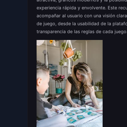
experiencia rápida y envolvente. Este re
acompañar al usuario con una visión clara
de juego, desde la usabilidad de la plataf
transparencia de las reglas de cada juego