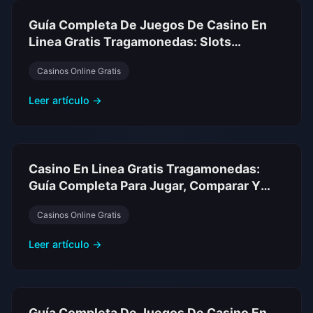
Guía Completa De Juegos De Casino En
Linea Gratis Tragamonedas: Slots
Gratuitas Y Reseñas De Casinos Para
Casinos Online Gratis
Chile
Leer artículo →
Casino En Linea Gratis Tragamonedas:
Guía Completa Para Jugar, Comparar Y
Elegir
Casinos Online Gratis
Leer artículo →
Guía Completa De Juegos De Casino En