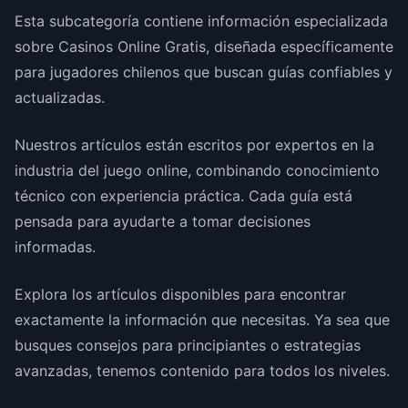
Esta subcategoría contiene información especializada
sobre Casinos Online Gratis, diseñada específicamente
para jugadores chilenos que buscan guías confiables y
actualizadas.
Nuestros artículos están escritos por expertos en la
industria del juego online, combinando conocimiento
técnico con experiencia práctica. Cada guía está
pensada para ayudarte a tomar decisiones
informadas.
Explora los artículos disponibles para encontrar
exactamente la información que necesitas. Ya sea que
busques consejos para principiantes o estrategias
avanzadas, tenemos contenido para todos los niveles.