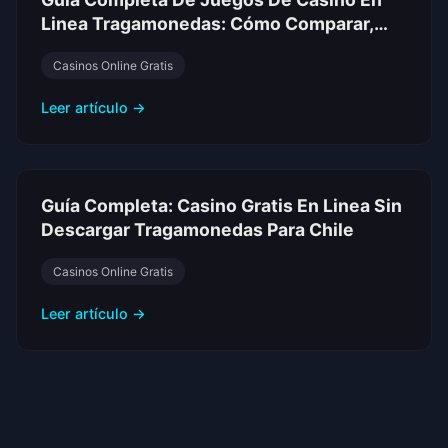
Linea Tragamonedas: Cómo Comparar,
Elegir Y Aprovechar En Chile
Casinos Online Gratis
Leer artículo →
Guía Completa: Casino Gratis En Linea Sin
Descargar Tragamonedas Para Chile
Casinos Online Gratis
Leer artículo →