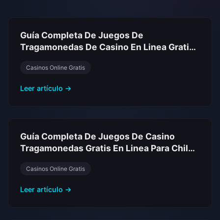
Guía Completa De Juegos De
Tragamonedas De Casino En Linea Gratis
Para Chile: Cómo Jugar, Comparar
Casinos Online Gratis
Casinos Y Sacar El Máximo Provecho
Leer artículo →
Guía Completa De Juegos De Casino
Tragamonedas Gratis En Linea Para Chile:
Cómo Jugar, Comparar Casinos Y Elegir
Casinos Online Gratis
Leer artículo →