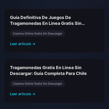
Guía Definitiva De Juegos De
Tragamonedas En Linea Gratis Sin
Descargar
Casinos Online Gratis Sin Descargar
Leer artículo →
Tragamonedas Gratis En Linea Sin
Descargar: Guía Completa Para Chile
Casinos Online Gratis Sin Descargar
Leer artículo →