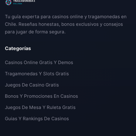
Tu guía experta para casinos online y tragamonedas en
Chile. Reseñas honestas, bonos exclusivos y consejos
para jugar de forma segura.
Categorías
Casinos Online Gratis Y Demos
Tragamonedas Y Slots Gratis
Juegos De Casino Gratis
Bonos Y Promociones En Casinos
Juegos De Mesa Y Ruleta Gratis
Guias Y Rankings De Casinos