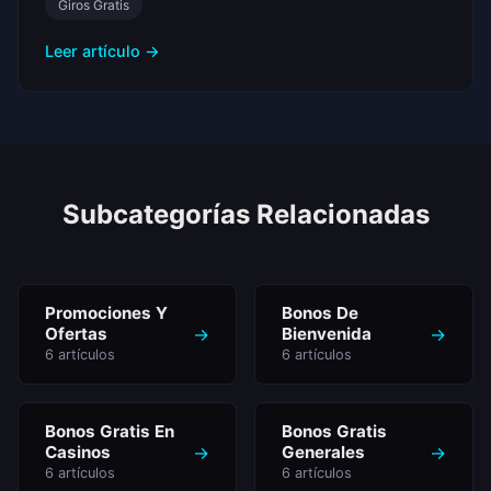
Giros Gratis
Leer artículo →
Subcategorías Relacionadas
Promociones Y
Bonos De
→
→
Ofertas
Bienvenida
6 artículos
6 artículos
Bonos Gratis En
Bonos Gratis
→
→
Casinos
Generales
6 artículos
6 artículos