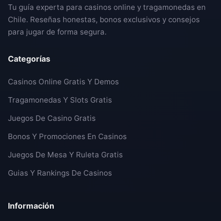
Tu guía experta para casinos online y tragamonedas en
Chile. Reseñas honestas, bonos exclusivos y consejos
para jugar de forma segura.
Categorías
Casinos Online Gratis Y Demos
Tragamonedas Y Slots Gratis
Juegos De Casino Gratis
Bonos Y Promociones En Casinos
Juegos De Mesa Y Ruleta Gratis
Guias Y Rankings De Casinos
Información