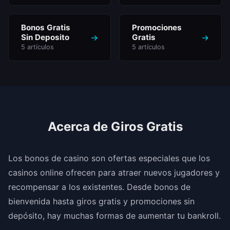
Bonos Gratis
Promociones
→
→
Sin Deposito
Gratis
5 artículos
5 artículos
Acerca de Giros Gratis
Los bonos de casino son ofertas especiales que los
casinos online ofrecen para atraer nuevos jugadores y
recompensar a los existentes. Desde bonos de
bienvenida hasta giros gratis y promociones sin
depósito, hay muchas formas de aumentar tu bankroll.