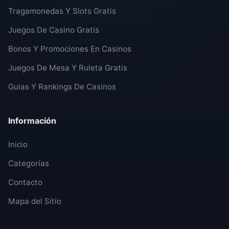
Tragamonedas Y Slots Gratis
Juegos De Casino Gratis
Bonos Y Promociones En Casinos
Juegos De Mesa Y Ruleta Gratis
Guias Y Rankings De Casinos
Información
Inicio
Categorías
Contacto
Mapa del Sitio