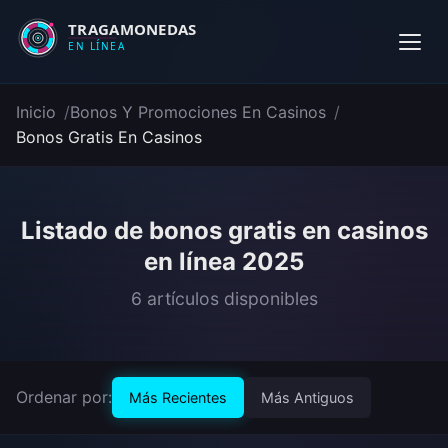
Inicio
Bonos Y Promociones En Casinos
Bonos Gratis En Casinos
Listado de bonos gratis en casinos
en línea 2025
6 artículos disponibles
Ordenar por:
Más Recientes
Más Antiguos