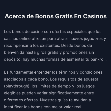
Acerca de Bonos Gratis En Casinos
Los bonos de casino son ofertas especiales que los
casinos online ofrecen para atraer nuevos jugadores y
recompensar a los existentes. Desde bonos de
bienvenida hasta giros gratis y promociones sin
depósito, hay muchas formas de aumentar tu bankroll.
Es fundamental entender los términos y condiciones
asociados a cada bono. Los requisitos de apuesta
(playthrough), los límites de tiempo y los juegos
elegibles pueden variar significativamente entre
diferentes ofertas. Nuestras guías te ayudan a
identificar los bonos con mejor valor real.