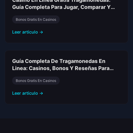
Guía Completa Para Jugar, Comparar Y
Elegir
Bonos Gratis En Casinos
Leer artículo →
Guía Completa De Tragamonedas En
Linea: Casinos, Bonos Y Reseñas Para
Chile
Bonos Gratis En Casinos
Leer artículo →