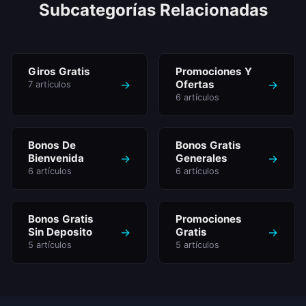
Subcategorías Relacionadas
Giros Gratis
Promociones Y
→
→
Ofertas
7 artículos
6 artículos
Bonos De
Bonos Gratis
→
→
Bienvenida
Generales
6 artículos
6 artículos
Bonos Gratis
Promociones
→
→
Sin Deposito
Gratis
5 artículos
5 artículos