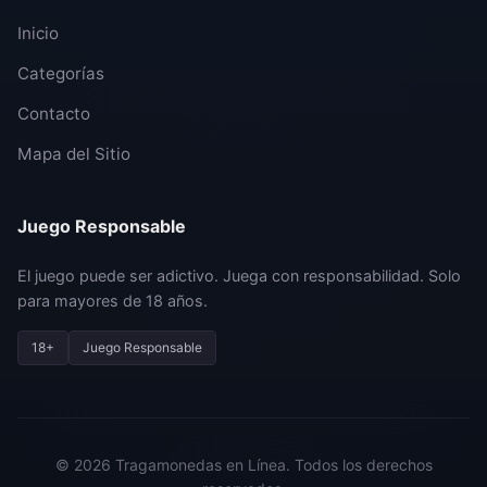
Inicio
Categorías
Contacto
Mapa del Sitio
Juego Responsable
El juego puede ser adictivo. Juega con responsabilidad. Solo
para mayores de 18 años.
18+
Juego Responsable
© 2026 Tragamonedas en Línea. Todos los derechos