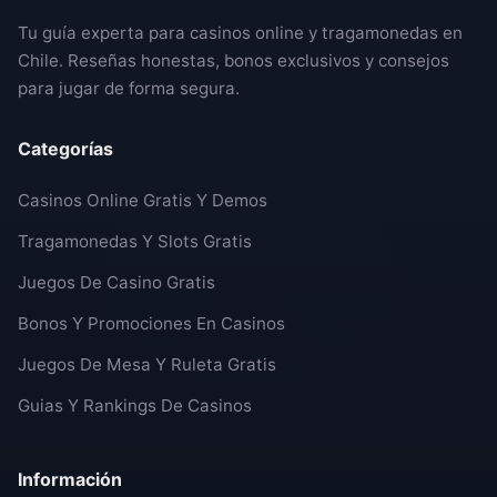
Tu guía experta para casinos online y tragamonedas en
Chile. Reseñas honestas, bonos exclusivos y consejos
para jugar de forma segura.
Categorías
Casinos Online Gratis Y Demos
Tragamonedas Y Slots Gratis
Juegos De Casino Gratis
Bonos Y Promociones En Casinos
Juegos De Mesa Y Ruleta Gratis
Guias Y Rankings De Casinos
Información