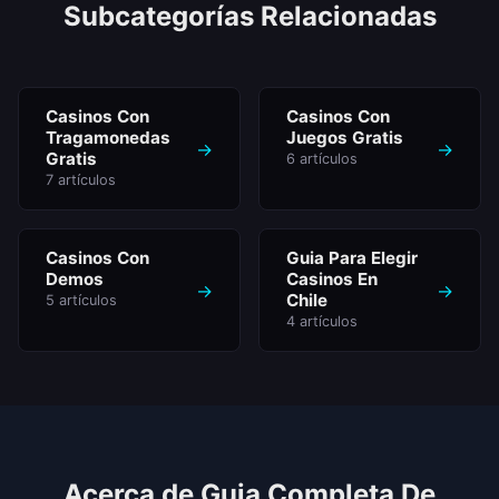
Subcategorías Relacionadas
Casinos Con
Casinos Con
Tragamonedas
Juegos Gratis
→
→
Gratis
6 artículos
7 artículos
Casinos Con
Guia Para Elegir
Demos
Casinos En
→
→
Chile
5 artículos
4 artículos
Acerca de Guia Completa De