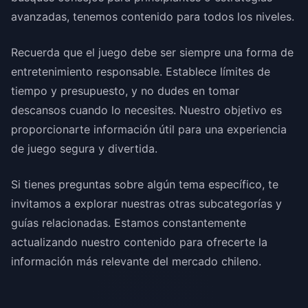
avanzadas, tenemos contenido para todos los niveles.
Recuerda que el juego debe ser siempre una forma de
entretenimiento responsable. Establece límites de
tiempo y presupuesto, y no dudes en tomar
descansos cuando lo necesites. Nuestro objetivo es
proporcionarte información útil para una experiencia
de juego segura y divertida.
Si tienes preguntas sobre algún tema específico, te
invitamos a explorar nuestras otras subcategorías y
guías relacionadas. Estamos constantemente
actualizando nuestro contenido para ofrecerte la
información más relevante del mercado chileno.