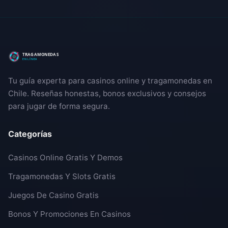
Tu guía experta para casinos online y tragamonedas en
Chile. Reseñas honestas, bonos exclusivos y consejos
para jugar de forma segura.
Categorías
Casinos Online Gratis Y Demos
Tragamonedas Y Slots Gratis
Juegos De Casino Gratis
Bonos Y Promociones En Casinos