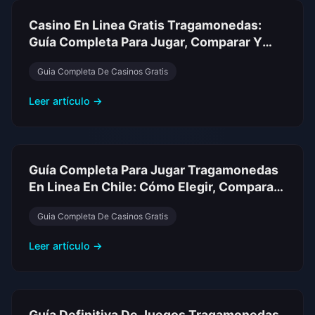
Casino En Linea Gratis Tragamonedas:
Guía Completa Para Jugar, Comparar Y
Elegir
Guia Completa De Casinos Gratis
Leer artículo →
Guía Completa Para Jugar Tragamonedas
En Linea En Chile: Cómo Elegir, Comparar
Casinos Y Maximizar Tus Bonos
Guia Completa De Casinos Gratis
Leer artículo →
Guía Definitiva De Juegos Tragamonedas