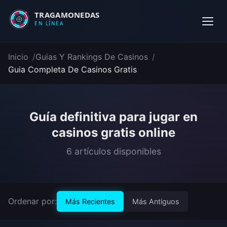
Inicio
Guias Y Rankings De Casinos
Guia Completa De Casinos Gratis
Guía definitiva para jugar en
casinos gratis online
6 artículos disponibles
Ordenar por:
Más Recientes
Más Antiguos