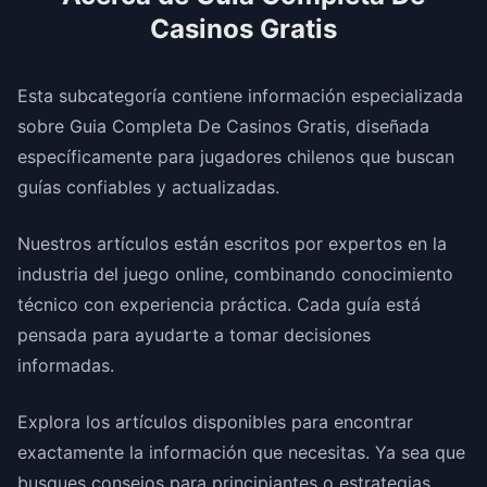
Casinos Gratis
Esta subcategoría contiene información especializada
sobre Guia Completa De Casinos Gratis, diseñada
específicamente para jugadores chilenos que buscan
guías confiables y actualizadas.
Nuestros artículos están escritos por expertos en la
industria del juego online, combinando conocimiento
técnico con experiencia práctica. Cada guía está
pensada para ayudarte a tomar decisiones
informadas.
Explora los artículos disponibles para encontrar
exactamente la información que necesitas. Ya sea que
busques consejos para principiantes o estrategias