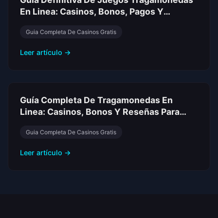
En Linea: Casinos, Bonos, Pagos Y
Reseñas Para Chile
Guia Completa De Casinos Gratis
Leer artículo →
Guía Completa De Tragamonedas En
Linea: Casinos, Bonos Y Reseñas Para
Chile
Guia Completa De Casinos Gratis
Leer artículo →