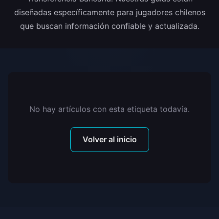
diseñadas específicamente para jugadores chilenos
que buscan información confiable y actualizada.
No hay artículos con esta etiqueta todavía.
Volver al inicio