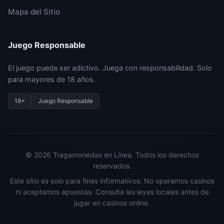
Mapa del Sitio
Juego Responsable
El juego puede ser adictivo. Juega con responsabilidad. Solo
para mayores de 18 años.
18+
Juego Responsable
© 2026 Tragamonedas en Línea. Todos los derechos
reservados.
Este sitio es solo para fines informativos. No operamos casinos
ni aceptamos apuestas. Consulta las leyes locales antes de
jugar en casinos online.