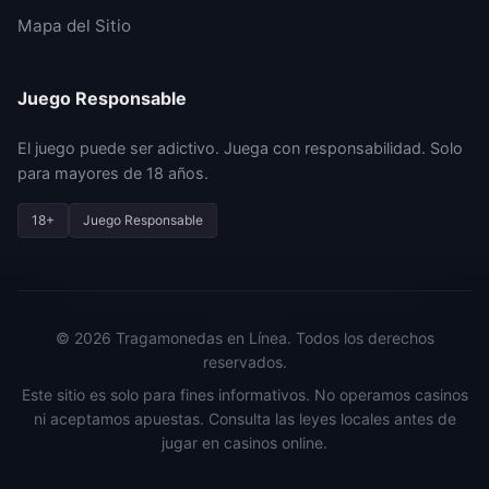
Mapa del Sitio
Juego Responsable
El juego puede ser adictivo. Juega con responsabilidad. Solo
para mayores de 18 años.
18+
Juego Responsable
© 2026 Tragamonedas en Línea. Todos los derechos
reservados.
Este sitio es solo para fines informativos. No operamos casinos
ni aceptamos apuestas. Consulta las leyes locales antes de
jugar en casinos online.