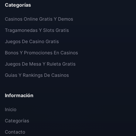
Categorías
Casinos Online Gratis Y Demos
Tragamonedas Y Slots Gratis
Juegos De Casino Gratis
Bonos Y Promociones En Casinos
Juegos De Mesa Y Ruleta Gratis
Guias Y Rankings De Casinos
Información
Inicio
Categorías
Contacto