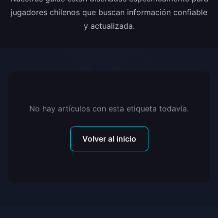
jugadores chilenos que buscan información confiable
y actualizada.
No hay artículos con esta etiqueta todavía.
Volver al inicio