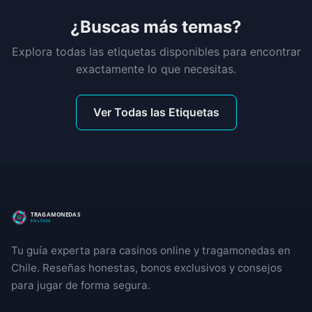
¿Buscas más temas?
Explora todas las etiquetas disponibles para encontrar
exactamente lo que necesitas.
Ver Todas las Etiquetas
Tu guía experta para casinos online y tragamonedas en
Chile. Reseñas honestas, bonos exclusivos y consejos
para jugar de forma segura.