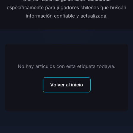
específicamente para jugadores chilenos que buscan
información confiable y actualizada.
No hay artículos con esta etiqueta todavía.
Volver al inicio