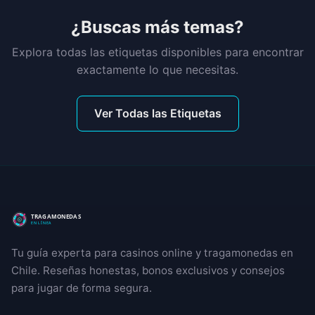
¿Buscas más temas?
Explora todas las etiquetas disponibles para encontrar
exactamente lo que necesitas.
Ver Todas las Etiquetas
Tu guía experta para casinos online y tragamonedas en
Chile. Reseñas honestas, bonos exclusivos y consejos
para jugar de forma segura.