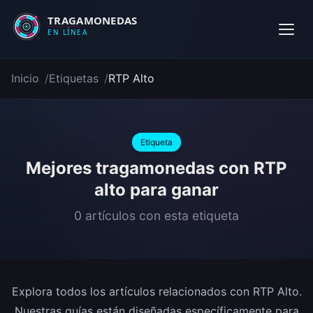
Inicio
Etiquetas
RTP Alto
Etiqueta
Mejores tragamonedas con RTP
alto para ganar
0 artículos con esta etiqueta
Explora todos los artículos relacionados con RTP Alto.
Nuestras guías están diseñadas específicamente para