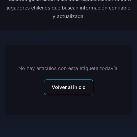
jugadores chilenos que buscan información confiable
y actualizada.
No hay artículos con esta etiqueta todavía.
Volver al inicio