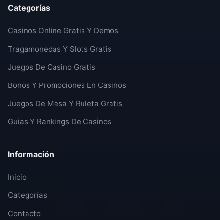
Categorías
Casinos Online Gratis Y Demos
Tragamonedas Y Slots Gratis
Juegos De Casino Gratis
Bonos Y Promociones En Casinos
Juegos De Mesa Y Ruleta Gratis
Guias Y Rankings De Casinos
Información
Inicio
Categorías
Contacto