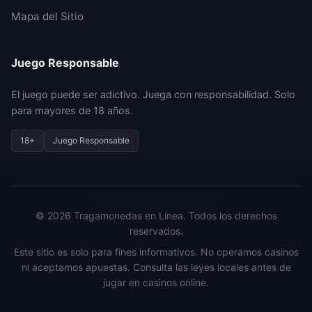
Mapa del Sitio
Juego Responsable
El juego puede ser adictivo. Juega con responsabilidad. Solo
para mayores de 18 años.
18+
Juego Responsable
© 2026 Tragamonedas en Línea. Todos los derechos
reservados.
Este sitio es solo para fines informativos. No operamos casinos
ni aceptamos apuestas. Consulta las leyes locales antes de
jugar en casinos online.