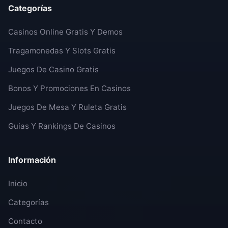
Categorías
Casinos Online Gratis Y Demos
Tragamonedas Y Slots Gratis
Juegos De Casino Gratis
Bonos Y Promociones En Casinos
Juegos De Mesa Y Ruleta Gratis
Guias Y Rankings De Casinos
Información
Inicio
Categorías
Contacto