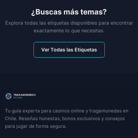
¿Buscas más temas?
Explora todas las etiquetas disponibles para encontrar
exactamente lo que necesitas.
Ver Todas las Etiquetas
Tu guía experta para casinos online y tragamonedas en
Chile. Reseñas honestas, bonos exclusivos y consejos
para jugar de forma segura.