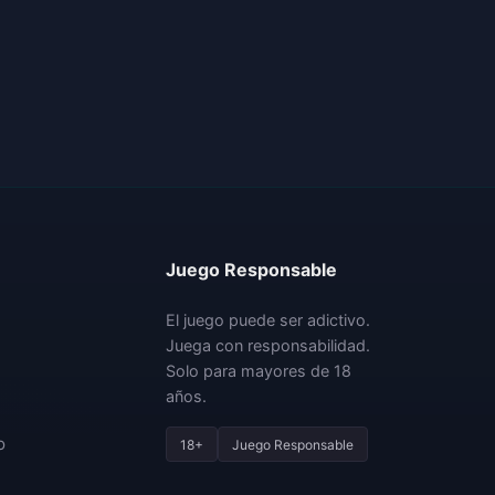
Juego Responsable
El juego puede ser adictivo.
Juega con responsabilidad.
Solo para mayores de 18
años.
o
18+
Juego Responsable