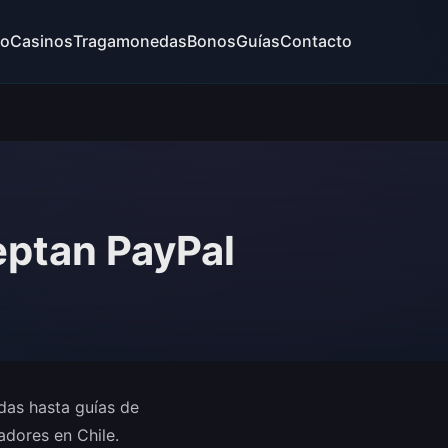
io
Casinos
Tragamonedas
Bonos
Guías
Contacto
eptan PayPal
das hasta guías de
adores en Chile.