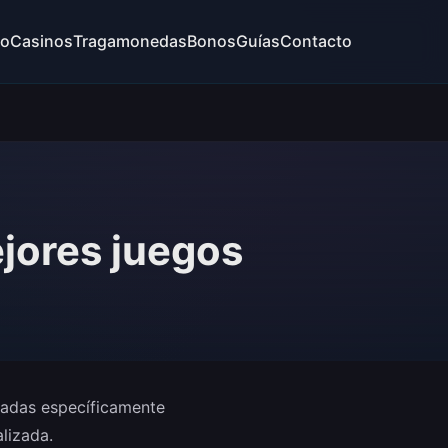
io
Casinos
Tragamonedas
Bonos
Guías
Contacto
jores juegos
ñadas específicamente
lizada.