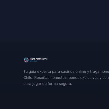
Tu guía experta para casinos online y tragamon
Chile. Reseñas honestas, bonos exclusivos y con
para jugar de forma segura.