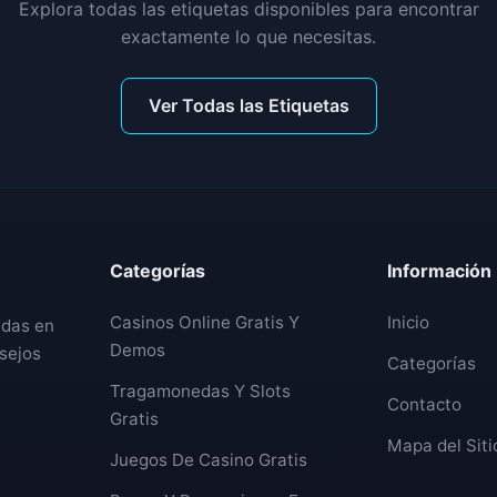
Explora todas las etiquetas disponibles para encontrar
exactamente lo que necesitas.
Ver Todas las Etiquetas
Categorías
Información
Casinos Online Gratis Y
Inicio
edas en
Demos
sejos
Categorías
Tragamonedas Y Slots
Contacto
Gratis
Mapa del Siti
Juegos De Casino Gratis