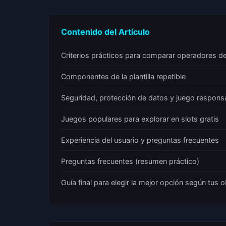
Contenido del Artículo
Criterios prácticos para comparar operadores de 
Componentes de la plantilla repetible
Seguridad, protección de datos y juego respons
Juegos populares para explorar en slots gratis
Experiencia del usuario y preguntas frecuentes
Preguntas frecuentes (resumen práctico)
Guía final para elegir la mejor opción según tus o