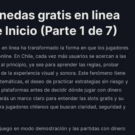
edas gratis en linea
 Inicio (Parte 1 de 7)
 en linea ha transformado la forma en que los jugadores
online. En Chile, cada vez más usuarios se acercan a las
 al principio, ya sea para aprender las reglas, probar
de la experiencia visual y sonora. Este fenómeno tiene
 temáticas, el deseo de practicar estrategias sin riesgo y
 plataformas antes de decidir dónde jugar con dinero
rás un marco claro para entender las slots gratis y su
ra jugadores chilenos que buscan claridad, seguridad y
e juego en modo demostración y las partidas con dinero