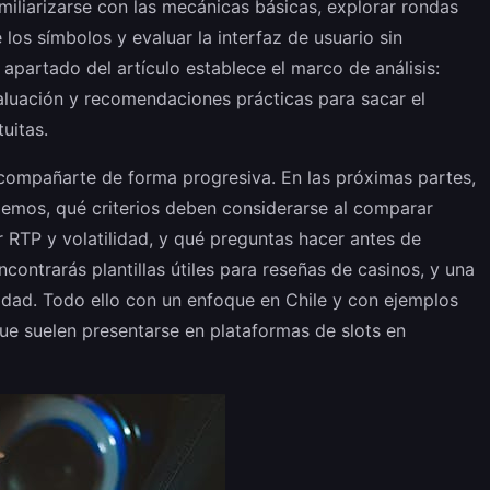
miliarizarse con las mecánicas básicas, explorar rondas
os símbolos y evaluar la interfaz de usuario sin
partado del artículo establece el marco de análisis:
aluación y recomendaciones prácticas para sacar el
uitas.
acompañarte de forma progresiva. En las próximas partes,
emos, qué criterios deben considerarse al comparar
r RTP y volatilidad, y qué preguntas hacer antes de
contrarás plantillas útiles para reseñas de casinos, y una
idad. Todo ello con un enfoque en Chile y con ejemplos
que suelen presentarse en plataformas de slots en