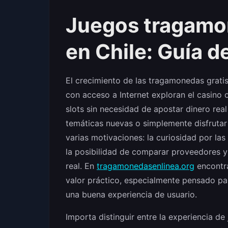
Juegos tragamon
en Chile: Guía de
El crecimiento de las tragamonedas gratis
con acceso a Internet exploran el casino 
slots sin necesidad de apostar dinero real
temáticas nuevas o simplemente disfrutar 
varias motivaciones: la curiosidad por las
la posibilidad de comparar proveedores y
real. En
tragamonedasenlinea.org
encontra
valor práctico, especialmente pensado pa
una buena experiencia de usuario.
Importa distinguir entre la experiencia d