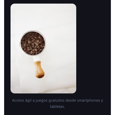
Acceso ágil a juegos gratuitos desde smartphones y
tabletas.