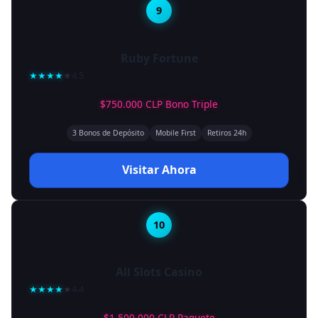
9
Ruby Fortune
4.5
★
★
★
★
★
$750.000 CLP Bono Triple
3 Bonos de Depósito
Mobile First
Retiros 24h
Visitar Ahora
10
All Slots Casino
4.4
★
★
★
★
★
$1.500.000 CLP Paquete