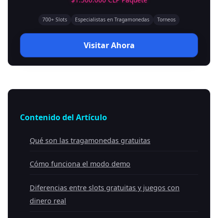
700+ Slots
Especialistas en Tragamonedas
Torneos
Visitar Ahora
Contenido del Artículo
Qué son las tragamonedas gratuitas
Cómo funciona el modo demo
Diferencias entre slots gratuitas y juegos con
dinero real