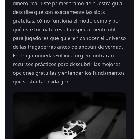
dinero real. Este primer tramo de nuestra guía
describe qué son exactamente las slots
gratuitas, cómo funciona el modo demo y por
qué este formato resulta especialmente útil
para jugadores que quieren conocer el universo
de las tragaperras antes de apostar de verdad.
En TragamonedasEnLinea.org encontrarán
recursos prácticos para descubrir las mejores
opciones gratuitas y entender los fundamentos
que sustentan cada giro.