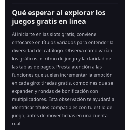
Qué esperar al explorar los
juegos gratis en linea
Al iniciarte en las slots gratis, conviene
enfocarse en títulos variados para entender la
diversidad del catálogo. Observa cómo varían
los gráficos, el ritmo de juego y la claridad de
las tablas de pagos. Presta atención a las
funciones que suelen incrementar la emoción
en cada giro: tiradas gratis, comodines que se
expanden y rondas de bonificación con
multiplicadores. Esta observación te ayudará a
identificar títulos compatibles con tu estilo de
juego, antes de mover fichas en una cuenta
real.