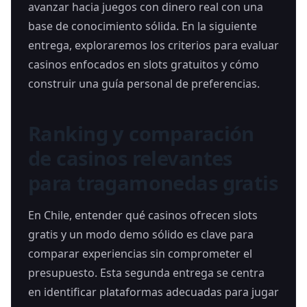
avanzar hacia juegos con dinero real con una
base de conocimiento sólida. En la siguiente
entrega, exploraremos los criterios para evaluar
casinos enfocados en slots gratuitos y cómo
construir una guía personal de preferencias.
Ranking y comparación
de casinos relevantes
para tragamonedas gratis
En Chile, entender qué casinos ofrecen slots
gratis y un modo demo sólido es clave para
comparar experiencias sin comprometer el
presupuesto. Esta segunda entrega se centra
en identificar plataformas adecuadas para jugar