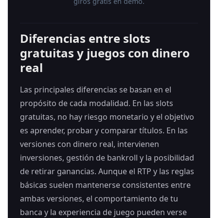
giros gratis en demo.
Diferencias entre slots
gratuitas y juegos con dinero
real
Las principales diferencias se basan en el
propósito de cada modalidad. En las slots
gratuitas, no hay riesgo monetario y el objetivo
es aprender, probar y comparar títulos. En las
versiones con dinero real, intervienen
inversiones, gestión de bankroll y la posibilidad
de retirar ganancias. Aunque el RTP y las reglas
básicas suelen mantenerse consistentes entre
ambas versiones, el comportamiento de tu
banca y la experiencia de juego pueden verse