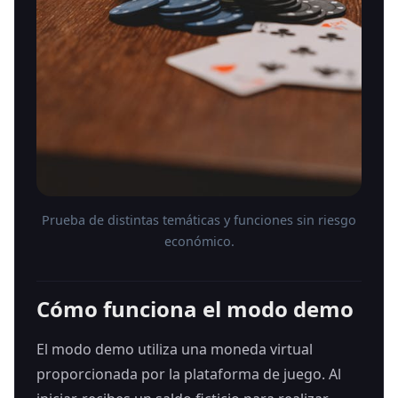
Prueba de distintas temáticas y funciones sin riesgo
económico.
Cómo funciona el modo demo
El modo demo utiliza una moneda virtual
proporcionada por la plataforma de juego. Al