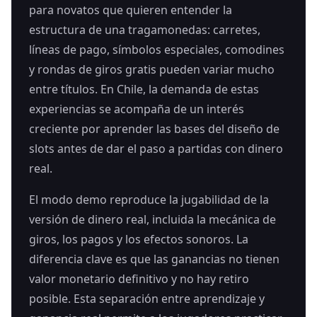
para novatos que quieren entender la
estructura de una tragamonedas: carretes,
líneas de pago, símbolos especiales, comodines
y rondas de giros gratis pueden variar mucho
entre títulos. En Chile, la demanda de estas
experiencias se acompaña de un interés
creciente por aprender las bases del diseño de
slots antes de dar el paso a partidas con dinero
real.
El modo demo reproduce la jugabilidad de la
versión de dinero real, incluida la mecánica de
giros, los pagos y los efectos sonoros. La
diferencia clave es que las ganancias no tienen
valor monetario definitivo y no hay retiro
posible. Esta separación entre aprendizaje y