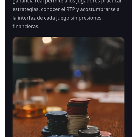
ganancia real permite a los jugadores practicar
estrategias, conocer el RTP y acostumbrarse a
la interfaz de cada juego sin presiones
financieras.