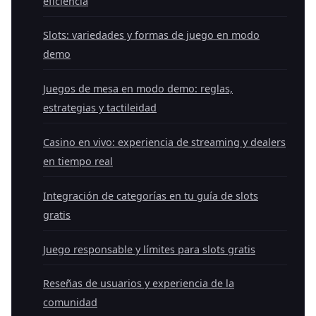
eficiencia
Slots: variedades y formas de juego en modo
demo
Juegos de mesa en modo demo: reglas,
estrategias y tactileidad
Casino en vivo: experiencia de streaming y dealers
en tiempo real
Integración de categorías en tu guía de slots
gratis
Juego responsable y límites para slots gratis
Reseñas de usuarios y experiencia de la
comunidad