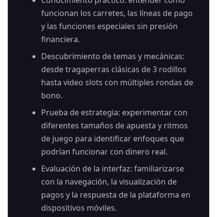
Conocimiento práctico: entender cómo
funcionan los carretes, las líneas de pago
y las funciones especiales sin presión
financiera.
Descubrimiento de temas y mecánicas:
desde tragaperras clásicas de 3 rodillos
hasta video slots con múltiples rondas de
bono.
Prueba de estrategia: experimentar con
diferentes tamaños de apuesta y ritmos
de juego para identificar enfoques que
podrían funcionar con dinero real.
Evaluación de la interfaz: familiarizarse
con la navegación, la visualización de
pagos y la respuesta de la plataforma en
dispositivos móviles.