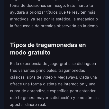
toma de decisiones sin riesgo. Este marco te
ayudará a priorizar títulos que te resulten más
atractivos, ya sea por la estética, la mecánica o
la frecuencia de premios observada en la demo.
Tipos de tragamonedas en
modo gratuito
En la experiencia de juego gratis se distinguen
tres variantes principales: tragamonedas
clásicas, slots de video y Megaways. Cada una
ofrece una forma distinta de interacción y una
curva de aprendizaje específica para entender
qué te genera mayor satisfacción y emoción sin
apostar dinero real.