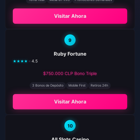
Visitar Ahora
9
Ruby Fortune
4.5
★
★
★
★
★
$750.000 CLP Bono Triple
3 Bonos de Depósito
Mobile First
Retiros 24h
Visitar Ahora
10
All Slots Casino