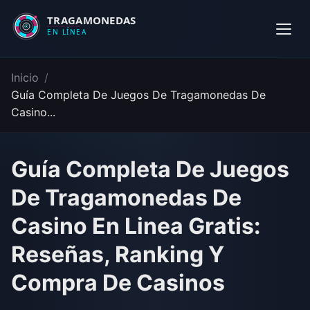
Inicio
Guía Completa De Juegos De Tragamonedas De
Casino...
Guía Completa De Juegos
De Tragamonedas De
Casino En Linea Gratis:
Reseñas, Ranking Y
Compra De Casinos