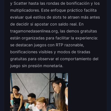
y Scatter hasta las rondas de bonificación y los
multiplicadores. Este enfoque práctico facilita
evaluar qué estilos de slots te atraen más antes
de decidir si apostar con saldo real. En
tragamonedasenlinea.org, las demos gratuitas
están organizadas para facilitar la experiencia:
se destacan juegos con RTP razonable,
bonificaciones visibles y modos de tiradas
gratuitas para observar el comportamiento del
juego sin presión monetaria.