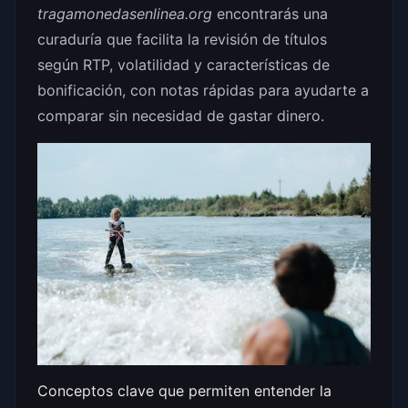
tragamonedasenlinea.org
encontrarás una
curaduría que facilita la revisión de títulos
según RTP, volatilidad y características de
bonificación, con notas rápidas para ayudarte a
comparar sin necesidad de gastar dinero.
Conceptos clave que permiten entender la