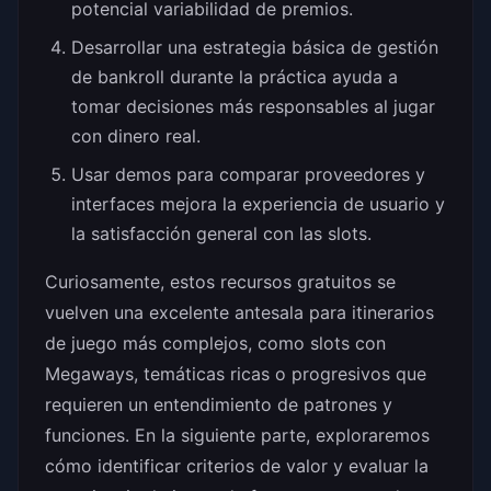
potencial variabilidad de premios.
Desarrollar una estrategia básica de gestión
de bankroll durante la práctica ayuda a
tomar decisiones más responsables al jugar
con dinero real.
Usar demos para comparar proveedores y
interfaces mejora la experiencia de usuario y
la satisfacción general con las slots.
Curiosamente, estos recursos gratuitos se
vuelven una excelente antesala para itinerarios
de juego más complejos, como slots con
Megaways, temáticas ricas o progresivos que
requieren un entendimiento de patrones y
funciones. En la siguiente parte, exploraremos
cómo identificar criterios de valor y evaluar la