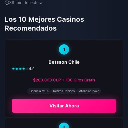
38 min de lectura
Los 10 Mejores Casinos
Recomendados
1
Betsson Chile
4.9
★
★
★
★
★
$200.000 CLP + 100 Giros Gratis
Licencia MGA
Retiros Rápidos
Atención 24/7
Visitar Ahora
2