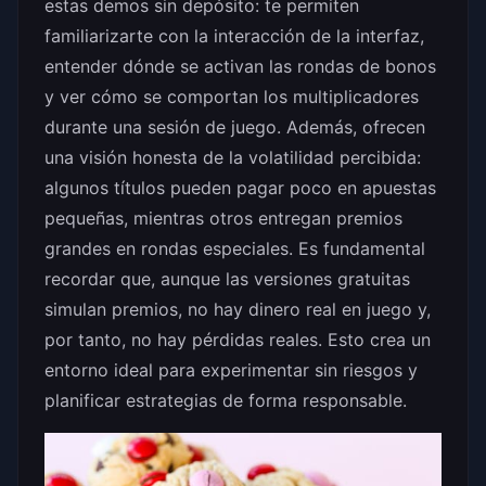
estas demos sin depósito: te permiten
familiarizarte con la interacción de la interfaz,
entender dónde se activan las rondas de bonos
y ver cómo se comportan los multiplicadores
durante una sesión de juego. Además, ofrecen
una visión honesta de la volatilidad percibida:
algunos títulos pueden pagar poco en apuestas
pequeñas, mientras otros entregan premios
grandes en rondas especiales. Es fundamental
recordar que, aunque las versiones gratuitas
simulan premios, no hay dinero real en juego y,
por tanto, no hay pérdidas reales. Esto crea un
entorno ideal para experimentar sin riesgos y
planificar estrategias de forma responsable.