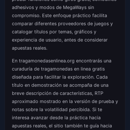
adhesivos y modos de MegaWays sin
compromiso. Este enfoque práctico facilita
comparar diferentes proveedores de juegos y
catalogar títulos por temas, gráficos y
experiencia de usuario, antes de considerar
apuestas reales.
En tragamonedasenlinea.org encontrarás una
curaduría de tragamonedas en linea gratis
diseñada para facilitar la exploración. Cada
título en demostración se acompaña de una
breve descripción de características, RTP
aproximado mostrado en la versión de prueba y
notas sobre la volatilidad percibida. Si te
interesa avanzar desde la práctica hacia
apuestas reales, el sitio también te guía hacia