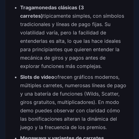
Tragamonedas clásicas (3
carretes)
tipicamente simples, con símbolos
tradicionales y líneas de pago fijas. Su
volatilidad varía, pero la facilidad de
entenderlas es alta, lo que las hace ideales
para principiantes que quieren entender la
mecánica de giros y pagos antes de
explorar funciones más complejas.
Slots de video
ofrecen gráficos modernos,
múltiples carretes, numerosas líneas de pago
y una batería de funciones (Wilds, Scatter,
giros gratuitos, multiplicadores). En modo
demo puedes observar con claridad cómo
las bonificaciones alteran la dinámica del
juego y la frecuencia de los premios.
Megaways y variantes de carretes