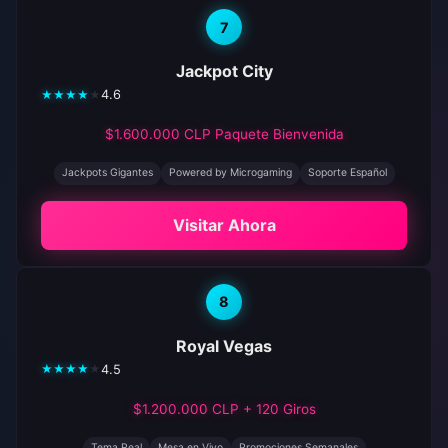
7
Jackpot City
4.6
★
★
★
★
★
$1.600.000 CLP Paquete Bienvenida
Jackpots Gigantes
Powered by Microgaming
Soporte Español
Visitar Ahora
8
Royal Vegas
4.5
★
★
★
★
★
$1.200.000 CLP + 120 Giros
Tema Real
Mesa en Vivo
Promociones Semanales