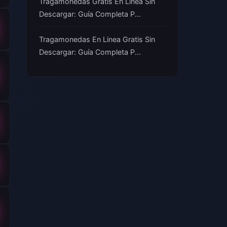
Tragamonedas Gratis En Linea Sin
Descargar: Guía Completa P...
Tragamonedas En Linea Gratis Sin
Descargar: Guía Completa P...