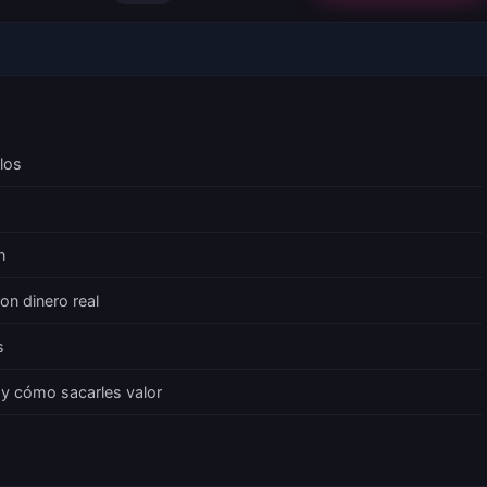
los
n
on dinero real
s
y cómo sacarles valor