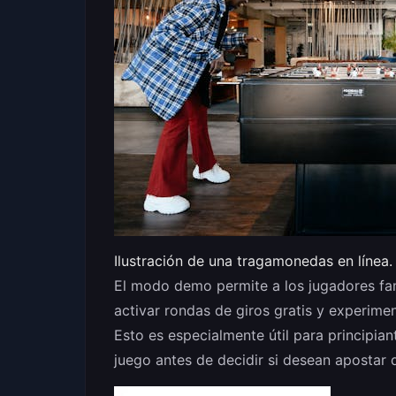
Ilustración de una tragamonedas en línea.
El modo demo permite a los jugadores fami
activar rondas de giros gratis y experimen
Esto es especialmente útil para principia
juego antes de decidir si desean apostar d