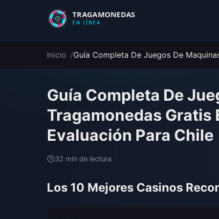
Inicio
Guía Completa De Juegos De Maquinas
Guía Completa De Jue
Tragamonedas Gratis E
Evaluación Para Chile
32 min de lectura
Los 10 Mejores Casinos Rec