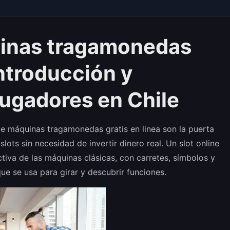
inas tragamonedas
introducción y
jugadores en Chile
e máquinas tragamonedas gratis en linea son la puerta
lots sin necesidad de invertir dinero real. Un slot online
ctiva de las máquinas clásicas, con carretes, símbolos y
que se usa para girar y descubrir funciones.