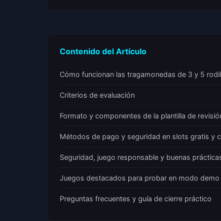
Contenido del Artículo
Cómo funcionan las tragamonedas de 3 y 5 rodil
Criterios de evaluación
Formato y componentes de la plantilla de revisió
Métodos de pago y seguridad en slots gratis y c
Seguridad, juego responsable y buenas práctica
Juegos destacados para probar en modo demo 
Preguntas frecuentes y guía de cierre práctico