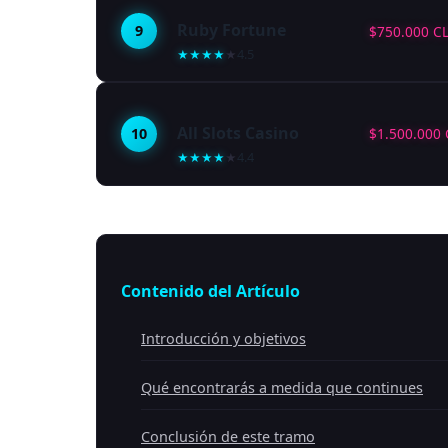
Ruby Fortune
9
$750.000 CL
4.5
★
★
★
★
★
All Slots Casino
10
$1.500.000 
4.4
★
★
★
★
★
Contenido del Artículo
Introducción y objetivos
Qué encontrarás a medida que continues
Conclusión de este tramo