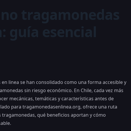
sino tragamonedas
a: guía esencial
 en linea se han consolidado como una forma accesible y
agamonedas sin riesgo económico. En Chile, cada vez más
er mecánicas, temáticas y características antes de
rollado para tragamonedasenlinea.org, ofrece una ruta
s tragamonedas, qué beneficios aportan y cómo
able.