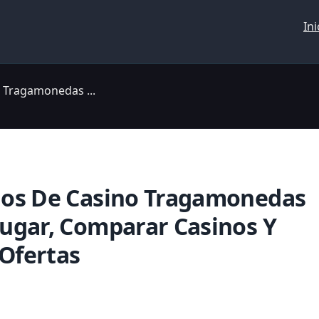
Ini
o Tragamonedas ...
egos De Casino Tragamonedas
Jugar, Comparar Casinos Y
 Ofertas