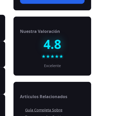
Nuestra Valoración
4.8
★
★
★
★
★
Excelente
Artículos Relacionados
Guía Completa Sobre