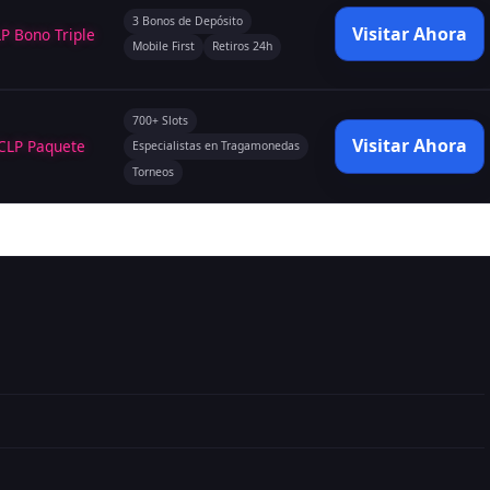
3 Bonos de Depósito
Visitar Ahora
P Bono Triple
Mobile First
Retiros 24h
700+ Slots
Visitar Ahora
CLP Paquete
Especialistas en Tragamonedas
Torneos