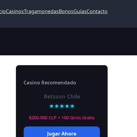
cio
Casinos
Tragamonedas
Bonos
Guías
Contacto
Casino Recomendado
Betsson Chile
★
★
★
★
★
$200.000 CLP + 100 Giros Gratis
Jugar Ahora