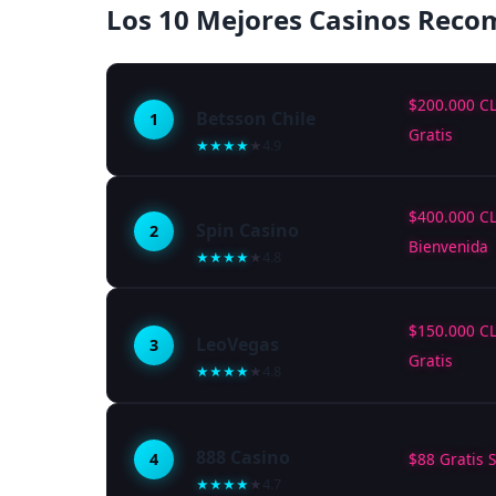
Los 10 Mejores Casinos Rec
$200.000 CL
Betsson Chile
1
Gratis
4.9
★
★
★
★
★
$400.000 C
Spin Casino
2
Bienvenida
4.8
★
★
★
★
★
$150.000 CL
LeoVegas
3
Gratis
4.8
★
★
★
★
★
888 Casino
4
$88 Gratis 
4.7
★
★
★
★
★