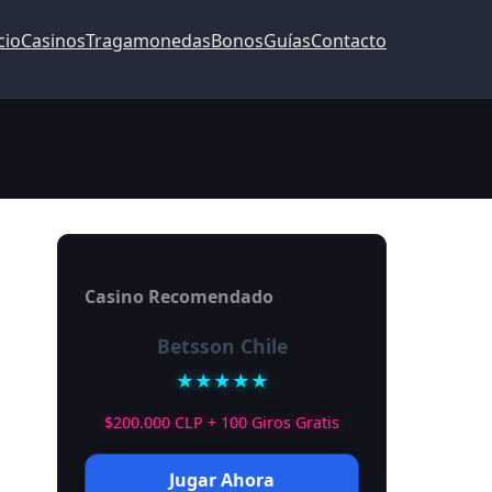
cio
Casinos
Tragamonedas
Bonos
Guías
Contacto
Casino Recomendado
Betsson Chile
★
★
★
★
★
$200.000 CLP + 100 Giros Gratis
Jugar Ahora