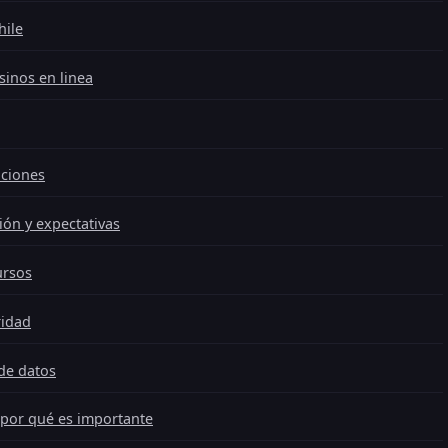
hile
sinos en linea
ociones
ión y expectativas
ursos
ridad
 de datos
y por qué es importante