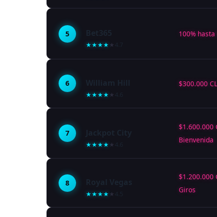
Bet365
5
100% hasta
4.7
★
★
★
★
★
William Hill
6
$300.000 C
4.6
★
★
★
★
★
$1.600.000 
Jackpot City
7
Bienvenida
4.6
★
★
★
★
★
$1.200.000 
Royal Vegas
8
Giros
4.5
★
★
★
★
★