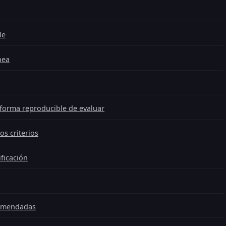
le
nea
a forma reproducible de evaluar
os criterios
ificación
ecomendadas