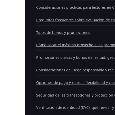
Consideraciones prácticas para lectores en C
Preguntas frecuentes sobre evaluación de ca
Tipos de bonos y promociones
Cómo sacar el máximo provecho a las prom
Promociones diarias y bonos de lealtad: gest
Consideraciones de juego responsable y rec
Opciones de pago y retiros: flexibilidad y cla
Seguridad de las transacciones y protección
Verificación de identidad (KYC): qué revisar 