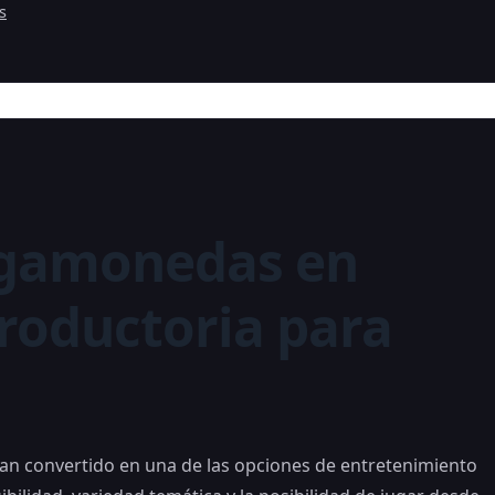
s
agamonedas en
troductoria para
an convertido en una de las opciones de entretenimiento