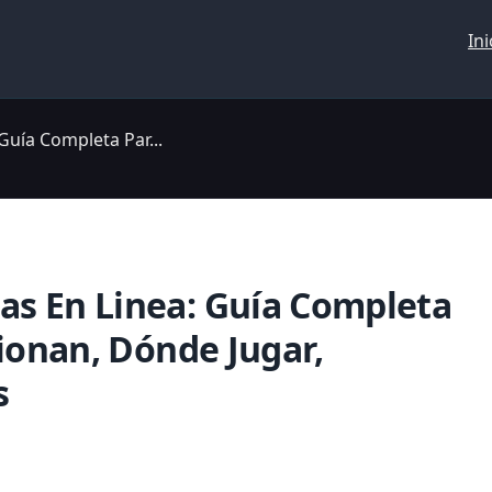
Ini
uía Completa Par...
s En Linea: Guía Completa
ionan, Dónde Jugar,
s