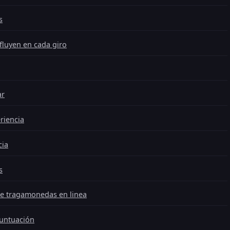
s
luyen en cada giro
ar
riencia
cia
s
 de tragamonedas en linea
puntuación