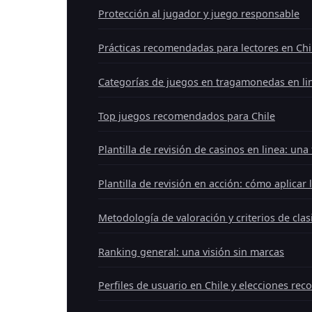
Protección al jugador y juego responsable
Prácticas recomendadas para lectores en Chi
Categorías de juegos en tragamonedas en li
Top juegos recomendados para Chile
Plantilla de revisión de casinos en linea: un
Plantilla de revisión en acción: cómo aplicar l
Metodología de valoración y criterios de clas
Ranking general: una visión sin marcas
Perfiles de usuario en Chile y elecciones r