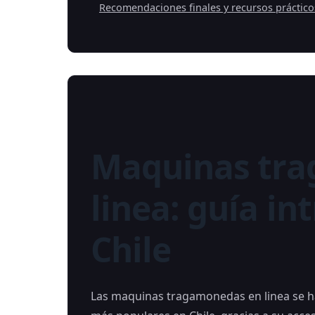
Recomendaciones finales y recursos práctico
Maquinas tr
linea: guía in
Chile
Las maquinas tragamonedas en linea se h