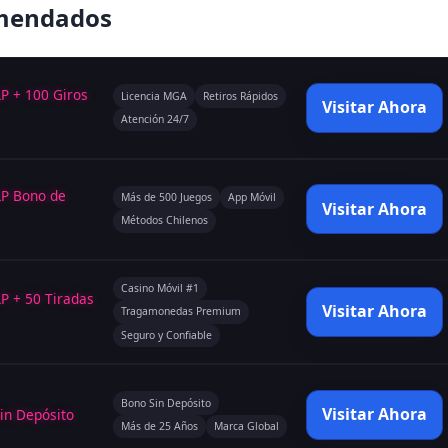
omendados
P + 100 Giros
Licencia MGA
Retiros Rápidos
Visitar Ahora
Atención 24/7
LP Bono de
Más de 500 Juegos
App Móvil
Visitar Ahora
Métodos Chilenos
Casino Móvil #1
P + 50 Tiradas
Visitar Ahora
Tragamonedas Premium
Seguro y Confiable
Bono Sin Depósito
Visitar Ahora
Sin Depósito
Más de 25 Años
Marca Global