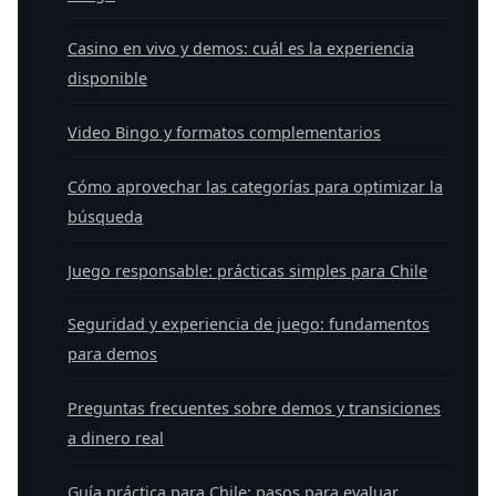
Casino en vivo y demos: cuál es la experiencia
disponible
Video Bingo y formatos complementarios
Cómo aprovechar las categorías para optimizar la
búsqueda
Juego responsable: prácticas simples para Chile
Seguridad y experiencia de juego: fundamentos
para demos
Preguntas frecuentes sobre demos y transiciones
a dinero real
Guía práctica para Chile: pasos para evaluar