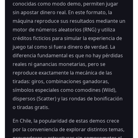
conocidas como modo demo, permiten jugar
sin apostar dinero real. En este formato, la
máquina reproduce sus resultados mediante un
motor de números aleatorios (RNG) y utiliza
créditos ficticios para simular la experiencia de
juego tal como si fuera dinero de verdad. La
diferencia fundamental es que no hay pérdidas
reales ni ganancias monetarias, pero se
reproduce exactamente la mecánica de las
tiradas: giros, combinaciones ganadoras,
símbolos especiales como comodines (Wild),
dispersos (Scatter) y las rondas de bonificación
o tiradas gratis.
En Chile, la popularidad de estas demos crece
por la conveniencia de explorar distintos temas,