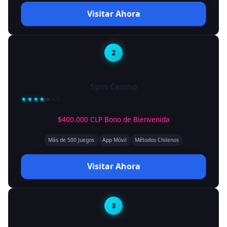
Visitar Ahora
2
Spin Casino
4.8
★
★
★
★
★
$400.000 CLP Bono de Bienvenida
Más de 500 Juegos
App Móvil
Métodos Chilenos
Visitar Ahora
3