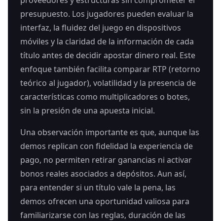
proveedores y estructuras sin comprometer el
presupuesto. Los jugadores pueden evaluar la
interfaz, la fluidez del juego en dispositivos
móviles y la claridad de la información de cada
título antes de decidir apostar dinero real. Este
enfoque también facilita comparar RTP (retorno
teórico al jugador), volatilidad y la presencia de
características como multiplicadores o botes,
sin la presión de una apuesta inicial.
Una observación importante es que, aunque las
demos replican con fidelidad la experiencia de
pago, no permiten retirar ganancias ni activar
bonos reales asociados a depósitos. Aun así,
para entender si un título vale la pena, las
demos ofrecen una oportunidad valiosa para
familiarizarse con las reglas, duración de las