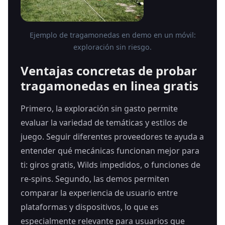
Ejemplo de tragamonedas en demo en un móvil:
exploración sin riesgo.
Ventajas concretas de probar
tragamonedas en linea gratis
Primero, la exploración sin gasto permite
evaluar la variedad de temáticas y estilos de
juego. Seguir diferentes proveedores te ayuda a
entender qué mecánicas funcionan mejor para
ti: giros gratis, Wilds impedidos, o funciones de
re-spins. Segundo, las demos permiten
comparar la experiencia de usuario entre
plataformas y dispositivos, lo que es
especialmente relevante para usuarios que