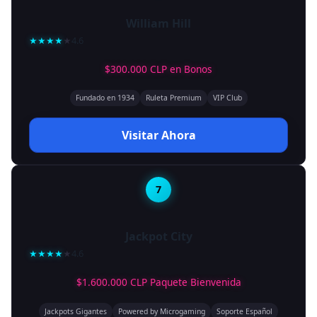
William Hill
4.6
★
★
★
★
★
$300.000 CLP en Bonos
Fundado en 1934
Ruleta Premium
VIP Club
Visitar Ahora
7
Jackpot City
4.6
★
★
★
★
★
$1.600.000 CLP Paquete Bienvenida
Jackpots Gigantes
Powered by Microgaming
Soporte Español