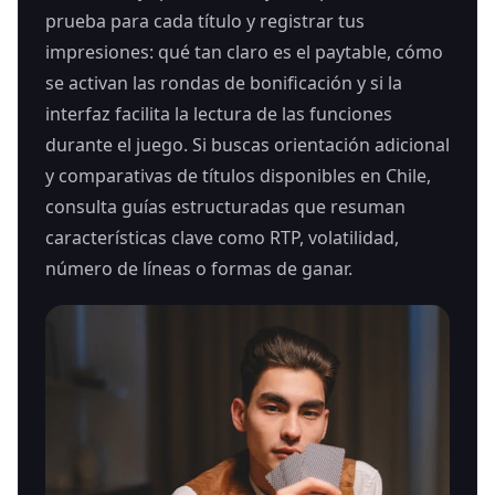
prueba para cada título y registrar tus
impresiones: qué tan claro es el paytable, cómo
se activan las rondas de bonificación y si la
interfaz facilita la lectura de las funciones
durante el juego. Si buscas orientación adicional
y comparativas de títulos disponibles en Chile,
consulta guías estructuradas que resuman
características clave como RTP, volatilidad,
número de líneas o formas de ganar.