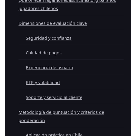
Qué ofrece TragamonedasEnLinea.org para los
jugadores chilenos
Dimensiones de evaluación clave
Seguridad y confianza
Calidad de pagos
Experiencia de usuario
RTP y volatilidad
Soporte y servicio al cliente
Metodología de puntuación y criterios de
ponderación
Aplicación práctica en Chile