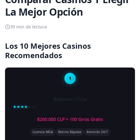
La Mejor Opción
39 min de lectura
Los 10 Mejores Casinos
Recomendados
1
Betsson Chile
4.9
★
★
★
★
★
$200.000 CLP + 100 Giros Gratis
Licencia MGA
Retiros Rápidos
Atención 24/7