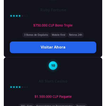
Ruby Fortune
4.5
★
★
★
★
★
$750.000 CLP Bono Triple
3 Bonos de Depósito
Mobile First
Retiros 24h
Visitar Ahora
10
All Slots Casino
4.4
★
★
★
★
★
$1.500.000 CLP Paquete